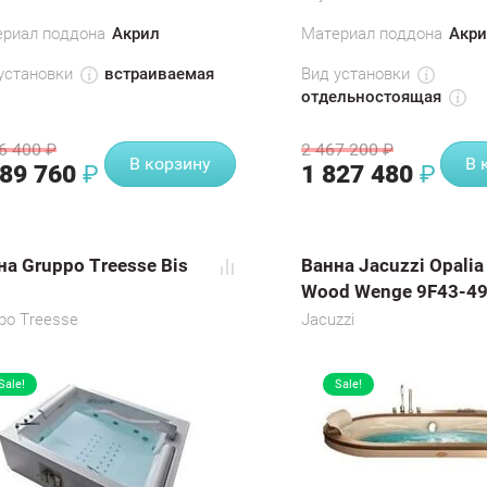
риал поддона
Акрил
Материал поддона
Акри
установки
Вид установки
встраиваемая
отдельностоящая
6 400
2 467 200
₽
₽
В корзину
В 
789 760
1 827 480
₽
₽
на Gruppo Treesse Bis
Ванна Jacuzzi Opalia
Wood Wenge 9F43-4
po Treesse
Jacuzzi
Sale!
Sale!