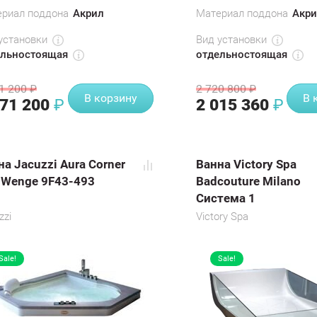
риал поддона
Акрил
Материал поддона
Акри
установки
Вид установки
ельностоящая
отдельностоящая
1 200
2 720 800
₽
₽
В корзину
В 
971 200
2 015 360
₽
₽
на Jacuzzi Aura Corner
Ванна Victory Spa
 Wenge 9F43-493
Badcouture Milano
Система 1
zzi
Victory Spa
Sale!
Sale!