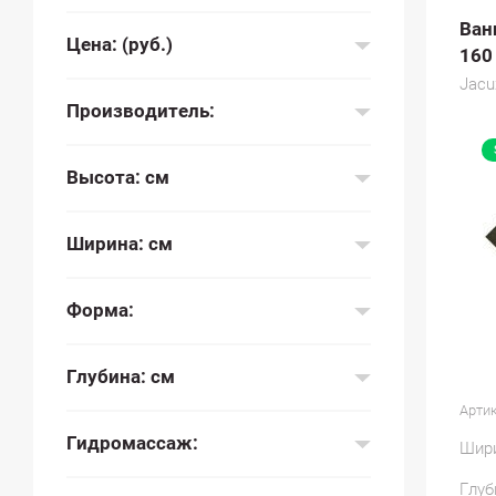
Ван
Цена: (руб.)
160
Jacu
Производитель:
Высота: см
Ширина: см
Форма:
Глубина: см
Артик
Гидромассаж:
Шир
Глуб