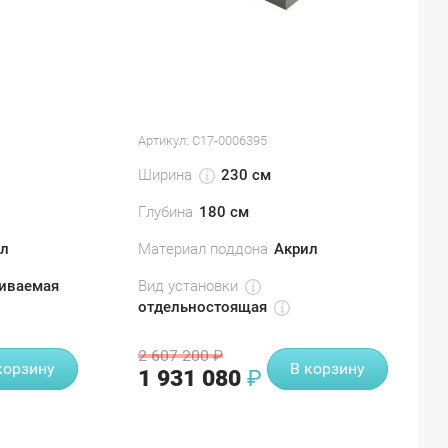
Артикул:
С17-0006395
Ширина
230 см
Глубина
180 см
л
Материал поддона
Акрил
Вид установки
иваемая
отдельностоящая
2 607 200
₽
корзину
В корзину
1 931 080
₽