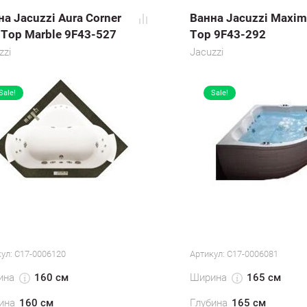
на Jacuzzi Aura Corner
Ванна Jacuzzi Maxim
 Top Marble 9F43-527
Top 9F43-292
zzi
Jacuzzi
Sale!
Sale!
ул:
С17-0006120
Артикул:
С17-0006081
ина
Ширина
160 см
165 см
ина
160 см
Глубина
165 см