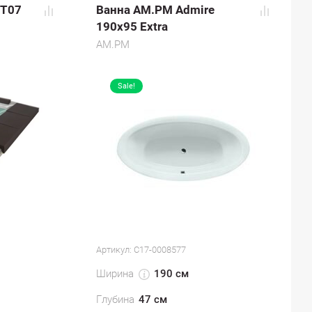
 T07
Ванна AM.PM Admire
190x95 Extra
AM.PM
Sale!
Артикул:
С17-0008577
Ширина
190 см
Глубина
47 см