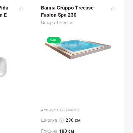
Vida
Ванна Gruppo Treesse
m E
Fusion Spa 230
Gruppo Treesse
Sale!
Артикул:
С17-0006391
Ширина
230 см
Глубина
180 см