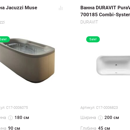
на Jacuzzi Muse
Ванна DURAVIT Pura
700185 Combi-Syste
zzi
DURAVIT
Sale!
Sale!
ул:
С17-0006075
Артикул:
С17-0006823
ина
Ширина
180 см
200 см
ина
90 см
Глубина
45 см