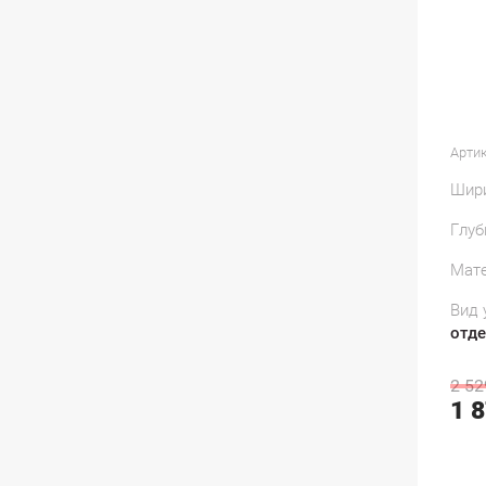
Артик
Шир
Глуб
Мате
Вид 
отд
2 52
1 