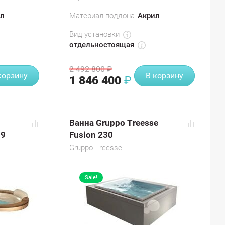
л
Материал поддона
Акрил
Вид установки
отдельностоящая
2 492 800
₽
корзину
В корзину
1 846 400
₽
Ванна Gruppo Treesse
99
Fusion 230
Gruppo Treesse
Sale!