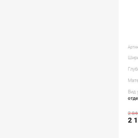
Артик
Шир
Глуб
Мате
Вид 
отд
2 84
2 