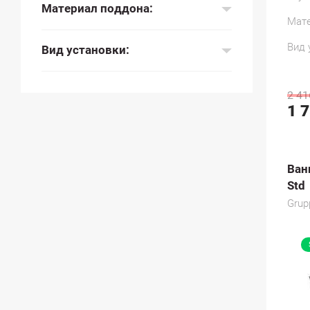
Материал поддона:
Мате
Вид 
Вид установки:
2 41
1 
Ван
Std
Grup