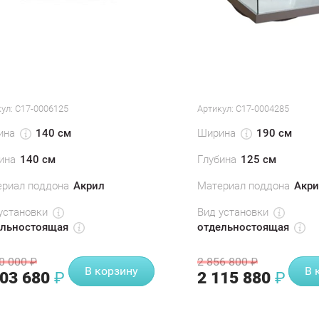
ул:
С17-0006125
Артикул:
С17-0004285
ина
Ширина
140 см
190 см
ина
140 см
Глубина
125 см
риал поддона
Акрил
Материал поддона
Акри
установки
Вид установки
ельностоящая
отдельностоящая
0 000
2 856 800
₽
₽
В корзину
В 
103 680
2 115 880
₽
₽