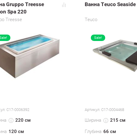
на Gruppo Treesse
Ванна Teuco Seaside
ion Spa 220
po Treesse
Teuco
Sale!
Sale!
ул:
С17-0006392
Артикул:
С17-0004468
ина
Ширина
220 см
215 см
ина
120 см
Глубина
66 см