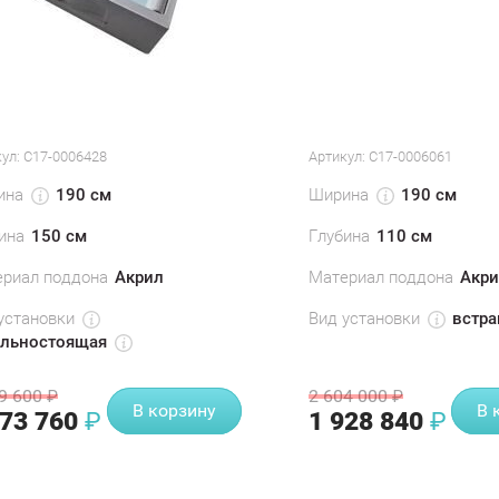
ул:
С17-0006428
Артикул:
С17-0006061
ина
Ширина
190 см
190 см
ина
150 см
Глубина
110 см
риал поддона
Акрил
Материал поддона
Акри
установки
Вид установки
встра
ельностоящая
9 600
2 604 000
₽
₽
В корзину
В 
873 760
1 928 840
₽
₽