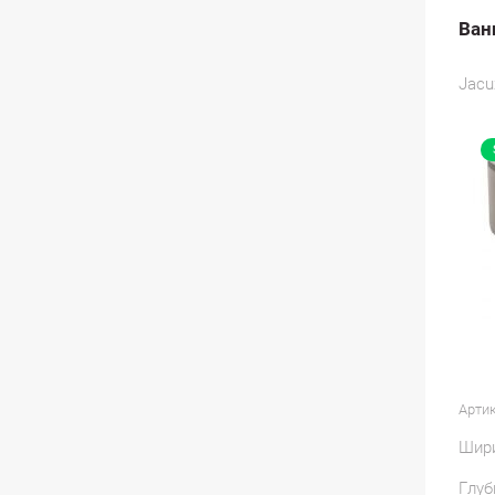
Ван
Jacu
Артик
Шир
Глуб