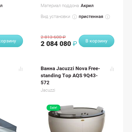
л
Материал поддона
Акрил
Вид установки
пристенная
2 813 600
₽
корзину
В корзину
2 084 080
₽
Ванна Jacuzzi Nova Free-
standing Top AQS 9Q43-
572
Jacuzzi
Sale!