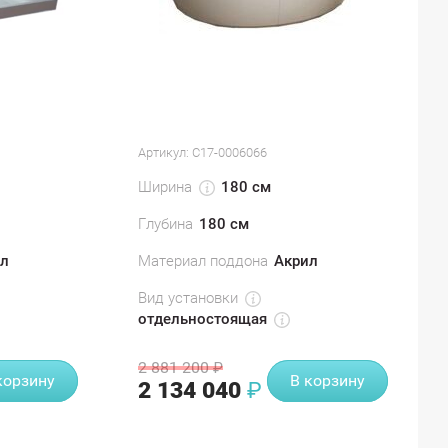
Артикул:
С17-0006066
Ширина
180 см
Глубина
180 см
л
Материал поддона
Акрил
Вид установки
отдельностоящая
2 881 200
₽
корзину
В корзину
2 134 040
₽