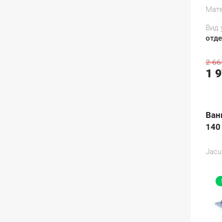
Мате
Вид 
отд
2 66
1 
Ван
140
Jacu