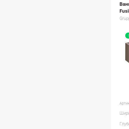
Ван
Fus
Grup
Артик
Шир
Глуб