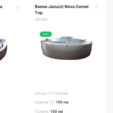
a
Ванна Jacuzzi Nova Corner
Top
Jacuzzi
Sale!
Артикул:
С17-0006068
Ширина
160 см
Глубина
160 см