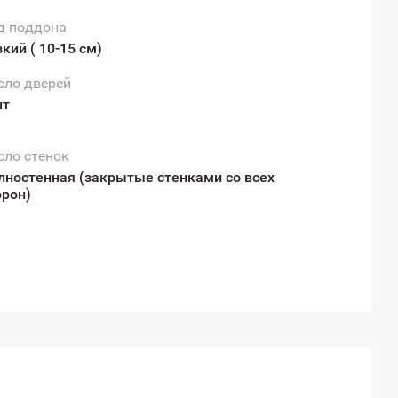
д поддона
кий ( 10-15 см)
сло дверей
шт
сло стенок
лностенная (закрытые стенками со всех
орон)