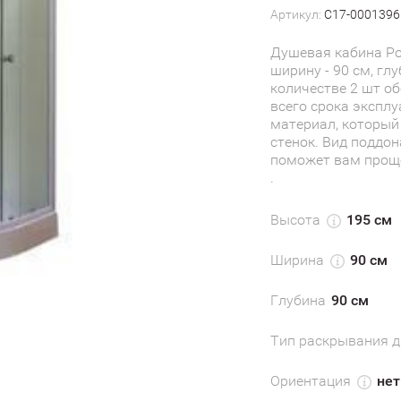
Артикул:
С17-0001396
Душевая кабина Pol
ширину - 90 см, гл
количестве 2 шт о
всего срока эксплу
материал, который
стенок. Вид поддона
поможет вам проще
.
Высота
195 см
Ширина
90 см
Глубина
90 см
Тип раскрывания д
Ориентация
нет