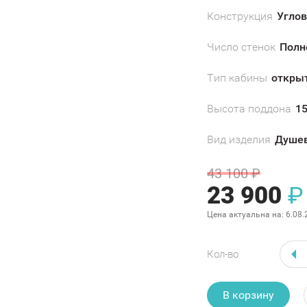
Конструкция
Угло
Число стенок
Полн
Тип кабины
откры
Высота поддона
15
Вид изделия
Душев
43 100
₽
23 900
₽
Цена актуальна на:
6.08.
Кол-во
В корзину