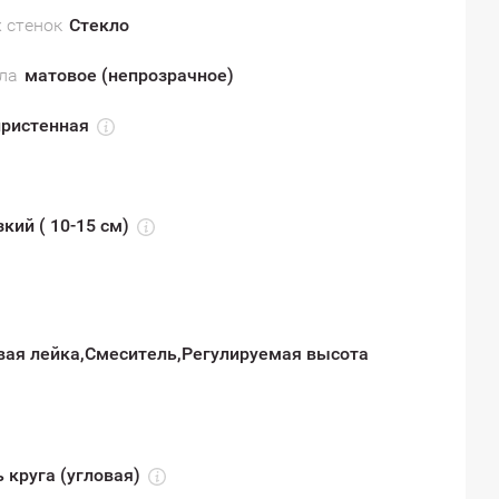
 стенок
Стекло
ла
матовое (непрозрачное)
пристенная
зкий ( 10-15 см)
вая лейка,Смеситель,Регулируемая высота
 круга (угловая)