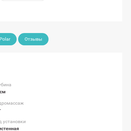
Polar
Отзывы
убина
 см
дромассаж
т
д установки
истенная