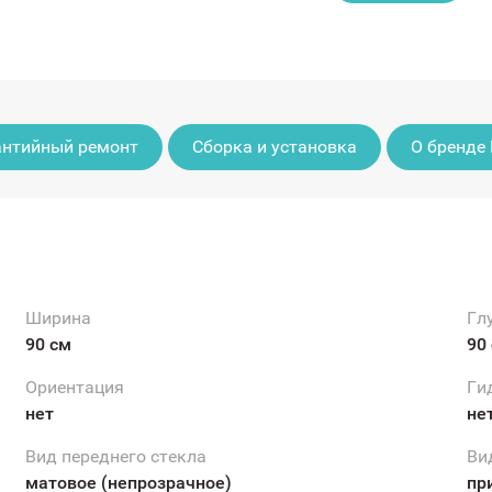
антийный ремонт
Сборка и установка
О бренде 
Ширина
Гл
90 см
90
Ориентация
Ги
нет
не
Вид переднего стекла
Ви
матовое (непрозрачное)
пр