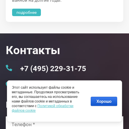
ванной на долгие годы.
подробнее
Контакты
+7 (495) 229-31-75
Россия, 125040, г. Москва, Асеева, дом 8
Этот сайт использует файлы cookie и
метаданные. Продолжая просматривать
его, вы соглашаетесь на использование
Хорошо
нами файлов cookie и метаданных в
Получите скидку!
соответствии с
Политикой обработки
файлов cookie