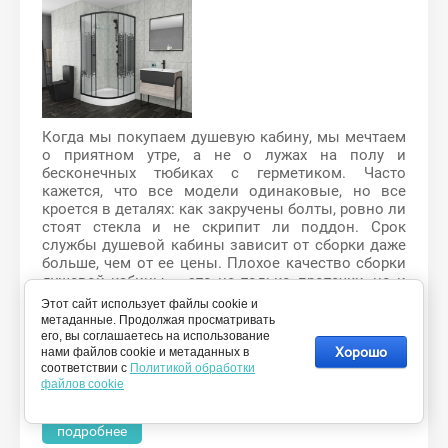
Когда мы покупаем душевую кабину, мы мечтаем
о приятном утре, а не о лужах на полу и
бесконечных тюбиках с герметиком. Часто
кажется, что все модели одинаковые, но все
кроется в деталях: как закручены болты, ровно ли
стоят стекла и не скрипит ли поддон. Срок
службы душевой кабины зависит от сборки даже
больше, чем от ее цены. Плохое качество сборки
душевой кабины – это не только протечки, но и
трещины, которые появляются из-за неправильно
Этот сайт использует файлы cookie и
распределенного веса. При покупке
метаданные. Продолжая просматривать
понравившейся модели нужно учитывать
его, вы соглашаетесь на использование
Хорошо
признаки качественной работы, которые помогут
нами файлов cookie и метаданных в
соответствии с
Политикой обработки
выбрать надежную кабину и забыть о ремонте в
файлов cookie
ванной на долгие годы.
подробнее