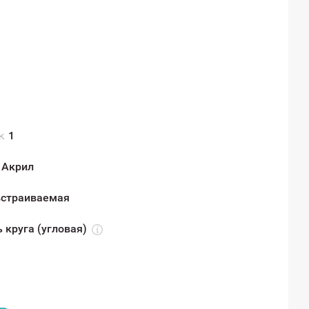
к
1
Акрил
встраиваемая
 круга (угловая)