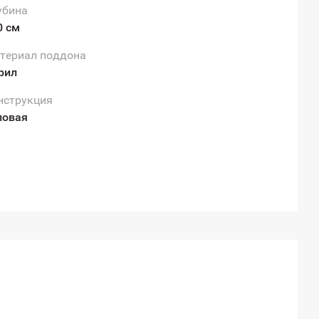
убина
0 см
териал поддона
рил
нструкция
ловая