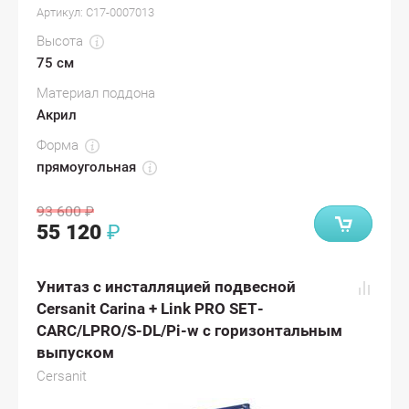
Артикул:
С17-0007013
Высота
75 см
Материал поддона
Акрил
Форма
прямоугольная
93 600
₽
55 120
₽
Унитаз с инсталляцией подвесной
Cersanit Carina + Link PRO SET-
CARC/LPRO/S-DL/Pi-w с горизонтальным
выпуском
Cersanit