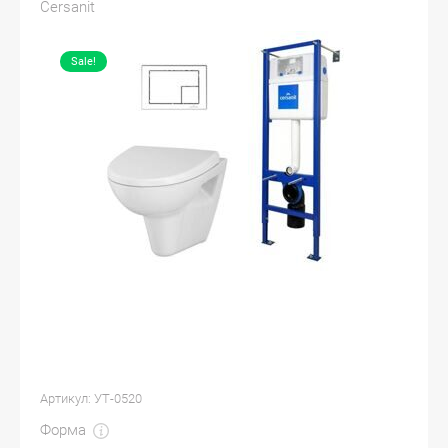
Cersanit
Sale!
Артикул:
УТ-0520
Форма