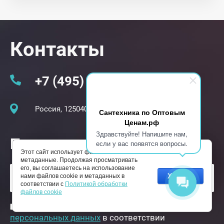
Контакты
+7 (495) 229-31-75
Россия, 125040, г. Москва, Асеева, дом 8
Сантехника по Оптовым
Ценам.рф
Здравствуйте! Напишите нам,
Получите скидку!
если у вас появятся вопросы.
Этот сайт использует файлы cookie и
метаданные. Продолжая просматривать
его, вы соглашаетесь на использование
Хорошо
нами файлов cookie и метаданных в
соответствии с
Политикой обработки
файлов cookie
Я выражаю
согласие на обработку
персональных данных
в соответствии