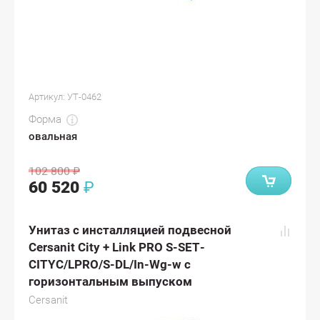
Артикул:
УТ-0462
Форма
овальная
102 800
₽
60 520
₽
Унитаз с инсталляцией подвесной
Cersanit City + Link PRO S-SET-
CITYC/LPRO/S-DL/In-Wg-w с
горизонтальным выпуском
Cersanit