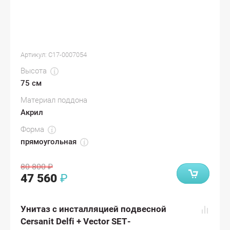
Артикул:
С17-0007054
Высота
75 см
Материал поддона
Акрил
Форма
прямоугольная
80 800
₽
47 560
₽
Унитаз с инсталляцией подвесной
Cersanit Delfi + Vector SET-