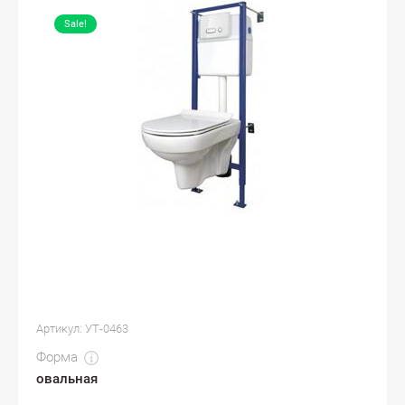
Sale!
Артикул:
УТ-0463
Форма
овальная