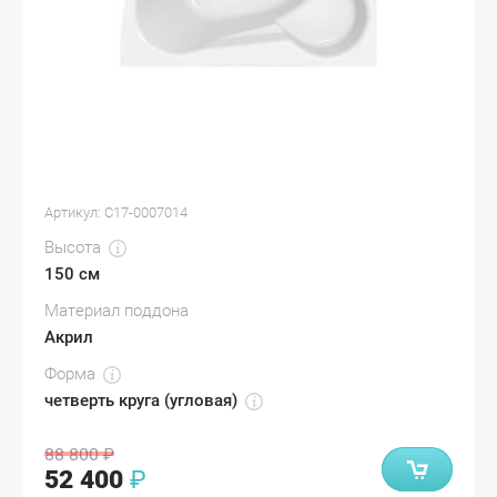
Артикул:
С17-0007014
Высота
150 см
Материал поддона
Акрил
Форма
четверть круга (угловая)
88 800
₽
52 400
₽