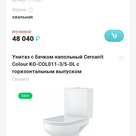
Артикул:
УТ-0521
Форма
овальная
81 600
₽
48 040
₽
Унитаз с бачком напольный Cersanit
Colour KO-COL011-3/5-DL с
горизонтальным выпуском
Cersanit
Sale!