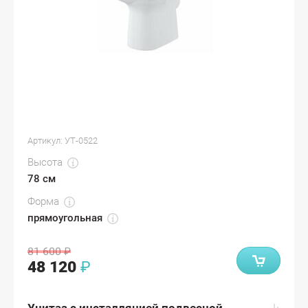
Артикул:
УТ-0522
Высота
78 см
Форма
прямоугольная
81 600
₽
48 120
₽