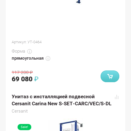
Артикул:
УТ-0464
Форма
прямоугольная
117 200
₽
69 080
₽
Унитаз с инсталляцией подвесной
Cersanit Carina New S-SET-CARC/VEC/S-DL
Cersanit
Sale!