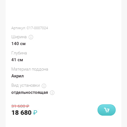
Артикул:
С17-0007024
Ширина
140 см
Глубина
41 см
Материал поддона
Акрил
Вид установки
отдельностоящая
31 600
₽
18 680
₽