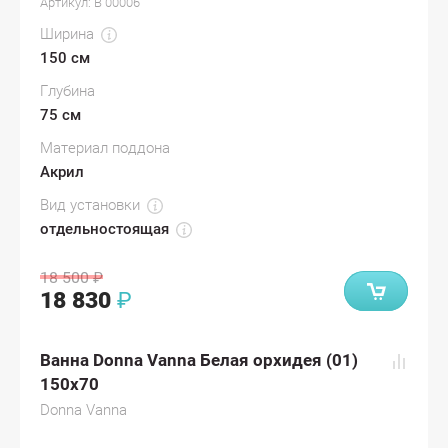
Артикул:
В 00006
Ширина
150 см
Глубина
75 см
Материал поддона
Акрил
Вид установки
отдельностоящая
18 500
₽
18 830
₽
Ванна Donna Vanna Белая орхидея (01)
150x70
Donna Vanna