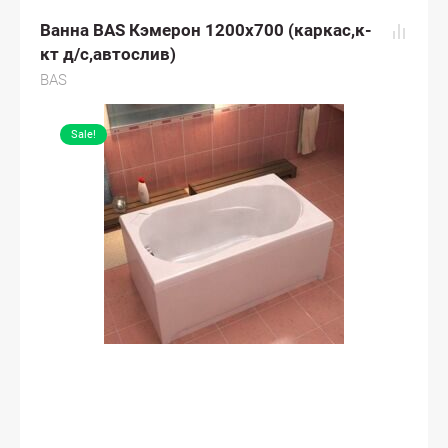
Ванна BAS Кэмерон 1200х700 (каркас,к-
кт д/с,автослив)
BAS
Sale!