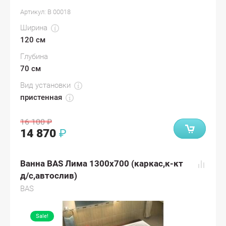
Артикул:
В 00018
Ширина
120 см
Глубина
70 см
Вид установки
пристенная
16 100
₽
14 870
₽
Ванна BAS Лима 1300х700 (каркас,к-кт
д/с,автослив)
BAS
Sale!