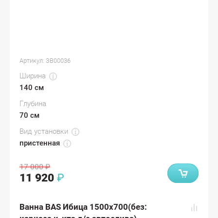
Артикул:
ЗВ00036
Ширина
140 см
Глубина
70 см
Вид установки
пристенная
17 000
₽
11 920
₽
Ванна BAS Ибица 1500х700(без: