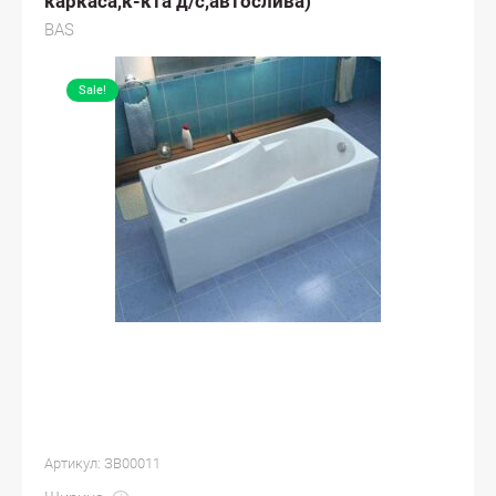
каркаса,к-кта д/с,автослива)
BAS
Sale!
Артикул:
ЗВ00011