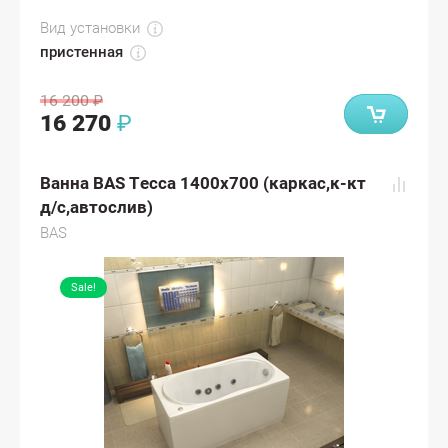
Вид установки
пристенная
16 200
₽
16 270
₽
Ванна BAS Тесса 1400х700 (каркас,к-кт
д/с,автослив)
BAS
Sale!