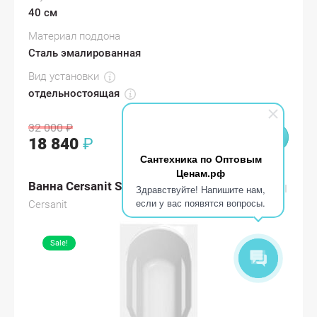
40 см
Материал поддона
Сталь эмалированная
Вид установки
отдельностоящая
32 000
₽
18 840
₽
Сантехника по Оптовым
Ценам.рф
Ванна Cersanit SANTANA 150
Здравствуйте! Напишите нам,
если у вас появятся вопросы.
Cersanit
Sale!