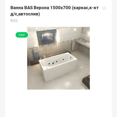
Ванна BAS Верона 1500х700 (каркас,к-кт
д/с,автослив)
BAS
Sale!