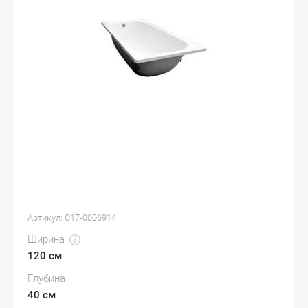
Артикул:
С17-0006914
Ширина
120 см
Глубина
40 см