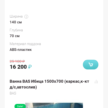
Ширина
140 см
Глубина
70 см
Материал поддона
ABS-пластик
25 100
₽
16 200
₽
Ванна BAS Ибица 1500х700 (каркас,к-кт
д/с,автослив)
BAS
Sale!