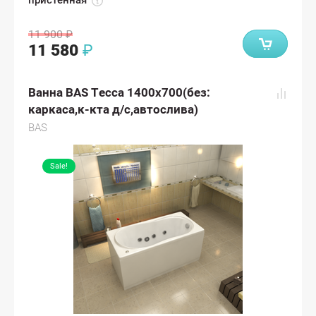
пристенная
11 900
₽
11 580
₽
Ванна BAS Тесса 1400х700(без:
каркаса,к-кта д/с,автослива)
BAS
Sale!