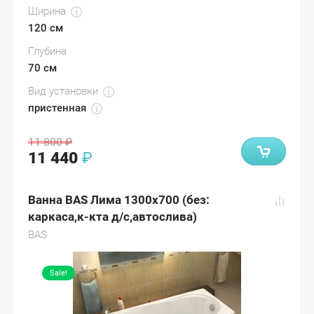
Ширина
120 см
Глубина
70 см
Вид установки
пристенная
11 800
₽
11 440
₽
Ванна BAS Лима 1300х700 (без:
каркаса,к-кта д/с,автослива)
BAS
Sale!