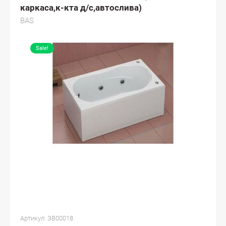
каркаса,к-кта д/с,автослива)
BAS
Sale!
Артикул:
ЗВ00018