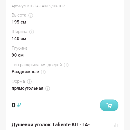
Артикул:
KIT-TA-140/09/09-1CP
Высота
195 см
Ширина
140 см
Глубина
90 см
Тип раскрывания дверей
Раздвижные
Форма
прямоугольная
0
₽
Душевой уголок Taliente KIT-TA-