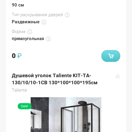
90 см
Тип раскрывания дверей
Раздвижные
Форма
прямоугольная
0
₽
Душевой уголок Taliente KIT-TA-
130/10/10-1CB 130*100*100*195см
Taliente
Sale!