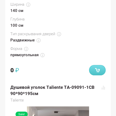
Ширина
140 см
Глубина
100 см
Тип раскрывания дверей
Раздвижные
Форма
прямоугольная
0
₽
Душевой уголок Taliente TA-09091-1CB
90*90*195см
Taliente
Sale!