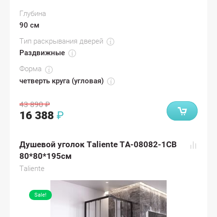
Глубина
90 см
Тип раскрывания дверей
Раздвижные
Форма
четверть круга (угловая)
43 890
₽
16 388
₽
Душевой уголок Taliente TA-08082-1CB
80*80*195см
Taliente
Sale!