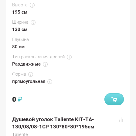
Высота
195 см
Ширина
130 см
Глубина
80 см
Тип раскрывания дверей
Раздвижные
Форма
прямоугольная
0
₽
Душевой уголок Taliente KIT-TA-
130/08/08-1CP 130*80*80*195см
Taliente