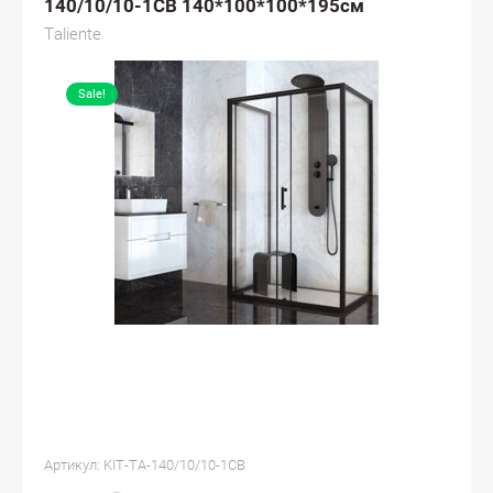
140/10/10-1CB 140*100*100*195см
Taliente
Sale!
Артикул:
KIT-TA-140/10/10-1CB