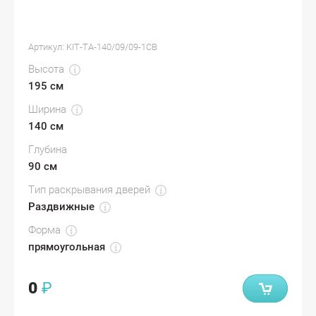
Артикул:
KIT-TA-140/09/09-1CB
Высота
195 см
Ширина
140 см
Глубина
90 см
Тип раскрывания дверей
Раздвижные
Форма
прямоугольная
0
₽