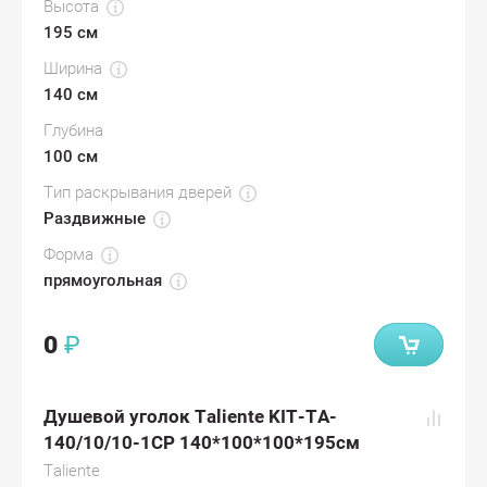
Высота
195 см
Ширина
140 см
Глубина
100 см
Тип раскрывания дверей
Раздвижные
Форма
прямоугольная
0
₽
Душевой уголок Taliente KIT-TA-
140/10/10-1CP 140*100*100*195см
Taliente