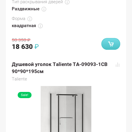
Тип раскрывания дверей
Раздвижные
Форма
квадратная
50 350
₽
18 630
₽
Душевой уголок Taliente TA-09093-1CB
90*90*195см
Taliente
Sale!