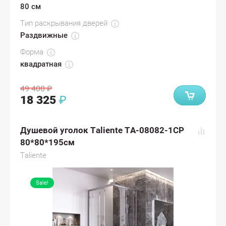
80 см
Тип раскрывания дверей
Раздвижные
Форма
квадратная
49 400
₽
18 325
₽
Душевой уголок Taliente TA-08082-1CP
80*80*195см
Taliente
Sale!