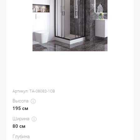
Артикул:
TA-08082-1CB
Высота
195 см
Ширина
80 см
Глубина