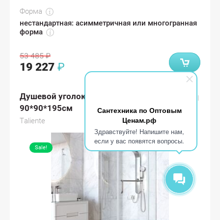
Форма
нестандартная: асимметричная или многогранная
форма
53 485
₽
19 227
₽
Душевой уголок Taliente TA-09093-1CP
90*90*195см
Сантехника по Оптовым
Ценам.рф
Taliente
Здравствуйте! Напишите нам,
если у вас появятся вопросы.
Sale!