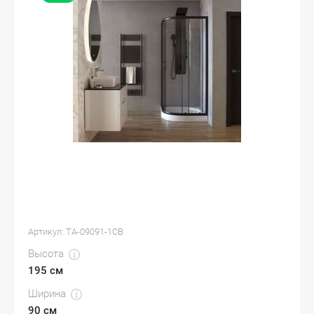
Артикул:
TA-09091-1CB
Высота
195 см
Ширина
90 см