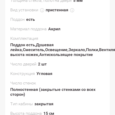
Толщина стекла, полотна двери
5 мм
Вид установки
пристенная
Поддон
есть
Материал поддона
Акрил
Комплектация
Поддон есть,Душевая
лейка,Смеситель,Освещение,Зеркало,Полки,Вентил
высота ножек,Антискользящее покрытие
Число дверей
2 шт
Конструкция
Угловая
Число стенок
Полностенная (закрытые стенками со всех
сторон)
Тип кабины
закрытая
Высота поддона
15 см