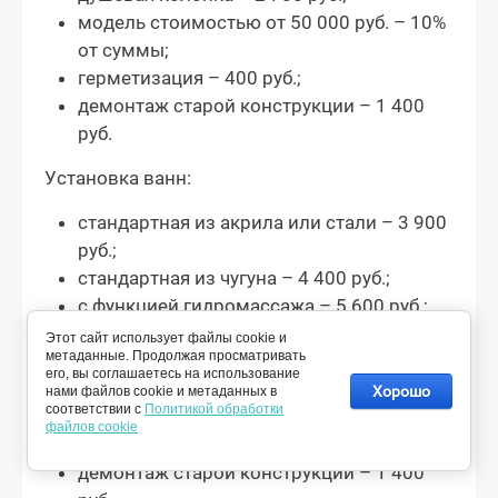
модель стоимостью от 50 000 руб. – 10%
от суммы;
герметизация – 400 руб.;
демонтаж старой конструкции – 1 400
руб.
Установка ванн:
стандартная из акрила или стали – 3 900
руб.;
стандартная из чугуна – 4 400 руб.;
с функцией гидромассажа – 5 600 руб.;
с ограждением из стекла – 8 400 руб.;
Этот сайт использует файлы cookie и
метаданные. Продолжая просматривать
модель стоимостью от 70 000 руб. – 10%
его, вы соглашаетесь на использование
от суммы;
Хорошо
нами файлов cookie и метаданных в
соответствии с
Политикой обработки
монтаж ограждения на ванну – 4 500
файлов cookie
руб.;
демонтаж старой конструкции – 1 400