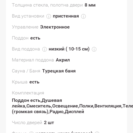
Толщина стекла, полотна двери
8 мм
Вид установки
пристенная
Управление
Электронное
Поддон
есть
Вид поддона
низкий ( 10-15 см)
Материал поддона
Акрил
Сауна / Баня
Турецкая баня
Крыша
есть
Комплектация
Поддон есть,Душевая
лейка,Смеситель,Освещение,Полки,Вентиляция,Тел
(громкая связь),Радио,Дисплей
Число дверей
2 шт