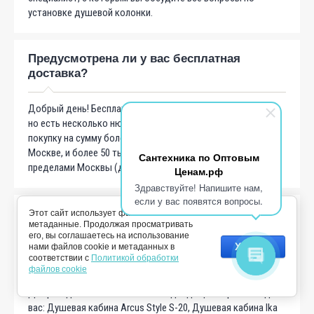
установке душевой колонки.
Предусмотрена ли у вас бесплатная
доставка?
Добрый день! Бесплатная доставка у нас предусмотрена,
но есть несколько нюансов: необходимо совершить
покупку на сумму более 35 тыс. рублей - если живете в
Москве, и более 50 тыс. рублей - если проживаете за
Сантехника по Оптовым
пределами Москвы (доставка до 50км бесплатно).
Ценам.рф
Здравствуйте! Напишите нам,
если у вас появятся вопросы.
Никак не могу найти душевую кабину со
Этот сайт использует файлы cookie и
метаданные. Продолжая просматривать
стульчиком, можете посоветовать
его, вы соглашаетесь на использование
недорогую душевую кабину со
Хорошо
нами файлов cookie и метаданных в
стульчиком?
соответствии с
Политикой обработки
файлов cookie
Добрый день! Есть несколько подходящих вариантов для
вас: Душевая кабина Arcus Style S-20, Душевая кабина Ika